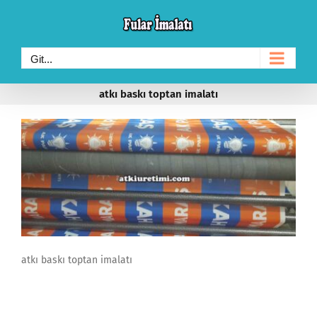
Skip
to
content
Git...
atkı baskı toptan imalatı
atkı baskı toptan imalatı