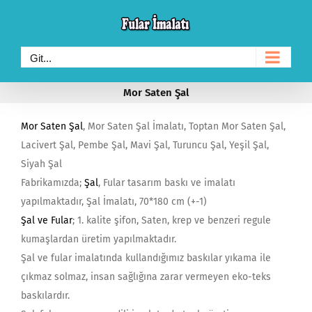
Skip
to
content
Git...
Mor Saten Şal
Mor Saten Şal
, Mor Saten Şal İmalatı, Toptan Mor Saten Şal,
Lacivert Şal, Pembe Şal, Mavi Şal, Turuncu Şal, Yeşil Şal,
Siyah Şal
Fabrikamızda;
Şal
, Fular tasarım baskı ve imalatı
yapılmaktadır, Şal İmalatı, 70*180 cm (+-1)
Şal ve Fular
; 1. kalite şifon, Saten, krep ve benzeri regule
kumaşlardan üretim yapılmaktadır.
Şal ve fular imalatında kullandığımız baskılar yıkama ile
çıkmaz solmaz, insan sağlığına zarar vermeyen eko-teks
baskılardır.