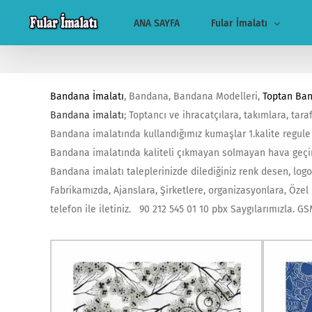
Skip
ANA SAYFA
Fular İmalatı
to
content
Bandana İmalatı
, Bandana, Bandana Modelleri,
Toptan Ba
Bandana imalatı
; Toptancı ve ihracatçılara, takımlara, tar
Bandana imalatında kullandığımız kumaşlar 1.kalite regule
Bandana imalatında kaliteli çıkmayan solmayan hava geçire
Bandana imalatı taleplerinizde dilediğiniz renk desen, logo
Fabrikamızda, Ajanslara, Şirketlere, organizasyonlara, Özel
telefon ile iletiniz. 90 212 545 01 10 pbx Saygılarımızla. G