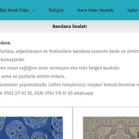
Düz Renk Fular
İletişim
Kare Fular İmalatı
Uyku 
Bandana İmalatı
ndana
,
aftarlara, organizasyon ve festivallere bandana tasarımı baskı ve üretim
 kumaşlardır.
n insan sağlığına zarar vermeyen eko-teks belgeli baskıdır.
 arma ve yazılarla üretim imkanı.
 üretimler yapılmaktadır. Lütfen taleplerinizi müşteri temsilcilerimize 
SM :0533 377 63 50, GSM: 0554 576 67 85 whatsapp