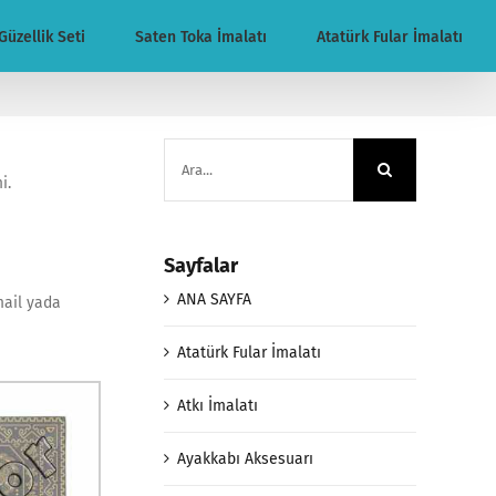
Güzellik Seti
Saten Toka İmalatı
Atatürk Fular İmalatı
Ara:
i.
Sayfalar
ANA SAYFA
mail yada
Atatürk Fular İmalatı
Atkı İmalatı
Ayakkabı Aksesuarı