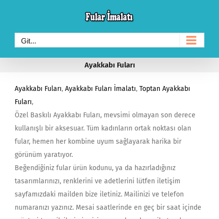
Skip
to
content
Git...
Ayakkabı Fuları
Ayakkabı Fuları
,
Ayakkabı Fuları İmalatı
,
Toptan Ayakkabı
Fuları
,
Özel Baskılı Ayakkabı Fuları, mevsimi olmayan son derece
kullanışlı bir aksesuar. Tüm kadınların ortak noktası olan
fular, hemen her kombine uyum sağlayarak harika bir
görünüm yaratıyor.
Beğendiğiniz fular ürün kodunu, ya da hazırladığınız
tasarımlarınızı, renklerini ve adetlerini lütfen iletişim
sayfamızdaki mailden bize iletiniz. Mailinizi ve telefon
numaranızı yazınız. Mesai saatlerinde en geç bir saat içinde