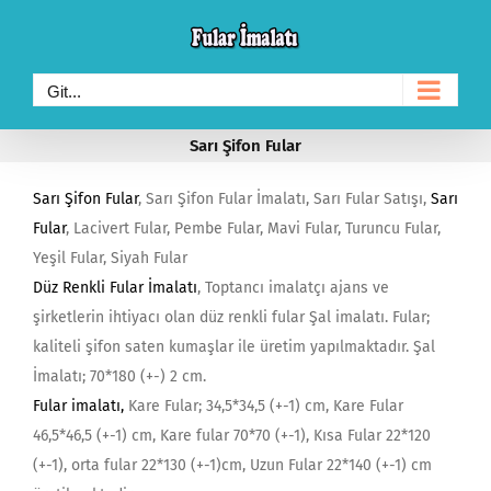
Skip
to
content
Git...
Sarı Şifon Fular
Sarı Şifon Fular
, Sarı Şifon Fular İmalatı, Sarı Fular Satışı,
Sarı
Fular
, Lacivert Fular, Pembe Fular, Mavi Fular, Turuncu Fular,
Yeşil Fular, Siyah Fular
Düz Renkli Fular İmalatı
, Toptancı imalatçı ajans ve
şirketlerin ihtiyacı olan düz renkli fular Şal imalatı. Fular;
kaliteli şifon saten kumaşlar ile üretim yapılmaktadır. Şal
İmalatı; 70*180 (+-) 2 cm.
Fular imalatı
,
Kare Fular; 34,5*34,5 (+-1) cm, Kare Fular
46,5*46,5 (+-1) cm, Kare fular 70*70 (+-1), Kısa Fular 22*120
(+-1), orta fular 22*130 (+-1)cm, Uzun Fular 22*140 (+-1) cm