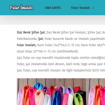
Skip
ANA SAYFA
Fular İmalatı
to
content
Düz Renk Şifon Şal
, Düz Renk Şifon Şal İmalatı, Şifon Şal, K
Fabrikamızda;
Şal
, Fular tasarım baskı ve imalatı yapılmakta
Fular imalatı
,
Kare Fular; 34,5*34,5 (+-1) cm, Kare Fular 46,5*4
Uzun Fular 22*140 (+-1) cm üretilmektedir.
Şal, fular ve cep mendili imalatında toplu üretim istediğini
Fular, şal imalatında özel desen, özel renk, logo arma yazı ba
Şal, fular, cep mendili imalatı ile ilgili taleplerinizi 0212 5