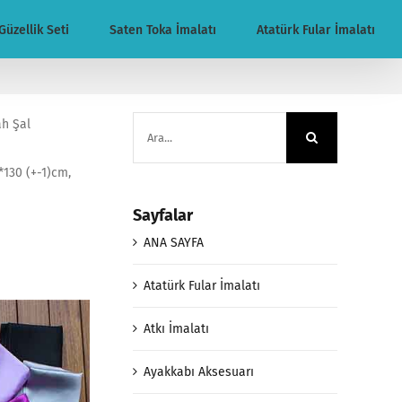
Güzellik Seti
Saten Toka İmalatı
Atatürk Fular İmalatı
Ara:
ah Şal
2*130 (+-1)cm,
Sayfalar
ANA SAYFA
Atatürk Fular İmalatı
Atkı İmalatı
Ayakkabı Aksesuarı