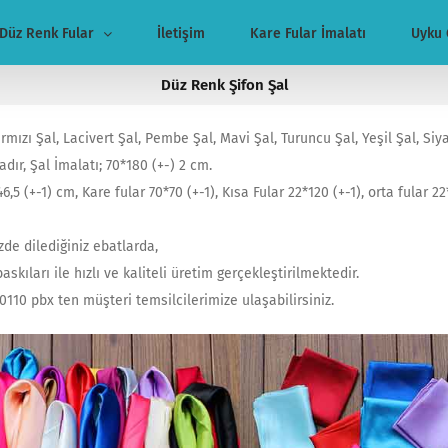
Düz Renk Fular
İletişim
Kare Fular İmalatı
Uyku 
Düz Renk Şifon Şal
ırmızı Şal, Lacivert Şal, Pembe Şal, Mavi Şal, Turuncu Şal, Yeşil Şal, Siy
dır, Şal İmalatı; 70*180 (+-) 2 cm.
6,5 (+-1) cm, Kare fular 70*70 (+-1), Kısa Fular 22*120 (+-1), orta fular 2
zde dilediğiniz ebatlarda,
skıları ile hızlı ve kaliteli üretim gerçekleştirilmektedir.
450110 pbx ten müşteri temsilcilerimize ulaşabilirsiniz.