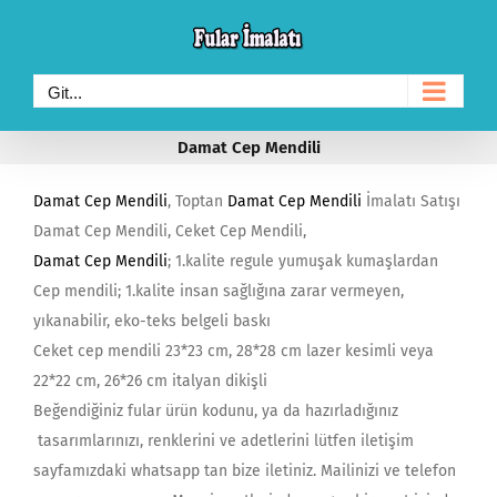
Skip
to
content
Git...
Damat Cep Mendili
Damat Cep Mendili
, Toptan
Damat Cep Mendili
İmalatı Satışı
Damat Cep Mendili, Ceket Cep Mendili,
Damat Cep Mendili
; 1.kalite regule yumuşak kumaşlardan
Cep mendili; 1.kalite insan sağlığına zarar vermeyen,
yıkanabilir, eko-teks belgeli baskı
Ceket cep mendili 23*23 cm, 28*28 cm lazer kesimli veya
22*22 cm, 26*26 cm italyan dikişli
Beğendiğiniz fular ürün kodunu, ya da hazırladığınız
tasarımlarınızı, renklerini ve adetlerini lütfen iletişim
sayfamızdaki whatsapp tan bize iletiniz. Mailinizi ve telefon