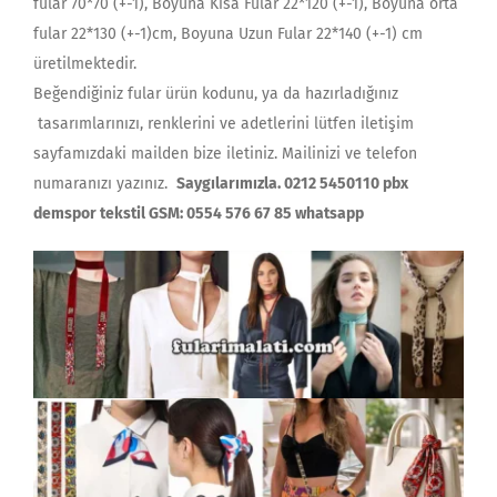
fular 70*70 (+-1), Boyuna Kısa Fular 22*120 (+-1), Boyuna orta
fular 22*130 (+-1)cm, Boyuna Uzun Fular 22*140 (+-1) cm
üretilmektedir.
Beğendiğiniz fular ürün kodunu, ya da hazırladığınız
tasarımlarınızı, renklerini ve adetlerini lütfen iletişim
sayfamızdaki mailden bize iletiniz. Mailinizi ve telefon
numaranızı yazınız.
Saygılarımızla. 0212 5450110 pbx
demspor tekstil GSM: 0554 576 67 85 whatsapp