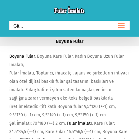
Skip
to
content
Git...
Boyuna Fular
Boyuna Fular
, Boyuna Kare Fular, Kadın Boyuna Uzun Fular
İmalatı,
Fular İmalatı, Toptancı, ihracatçı, ajans ve şirketlerin ihtiyacı
olan özel dijital baskılı fular şal tasarımı baskıları ve
imalatı. Fular; kaliteli şifon saten kumaşlar, ve insan
sağlığına zarar vermeyen eko-teks belgeli baskılarla
üretilmektedir. Çift katlı Boyuna fular 9,5*120 (+-1) cm,
9,5*130 (+-1) cm, 9,5*140 (+-1) cm, 9,5*150 (+-1) cm
Şal İmalatı; 70*180 (+-) 2 cm.
Fular imalatı
, Kare Fular;
34,5*34,5 (+-1) cm, Kare Fular 46,5*46,5 (+-1) cm, Boyuna Kare