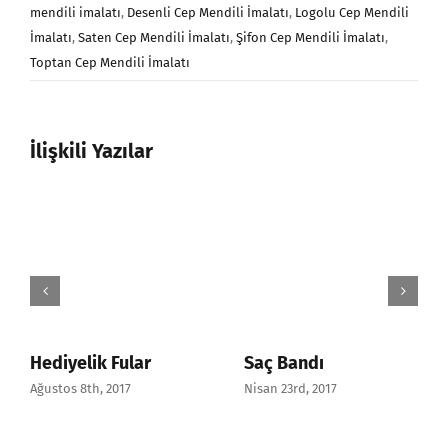
mendili imalatı
,
Desenli Cep Mendili İmalatı
,
Logolu Cep Mendili
İmalatı
,
Saten Cep Mendili İmalatı
,
Şifon Cep Mendili İmalatı
,
Toptan Cep Mendili İmalatı
İlişkili Yazılar
Kare Fular
Saten Kare Fular
Nisan 7th, 2014
Nisan 26th, 2014