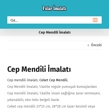
Skip
to
content
Git...
Cep Mendili İmalatı
Önceki
Cep Mendili İmalatı
Cep mendili imalatı
,
Ceket Cep Mendili
,
Cep Mendili İmalatı; 1.kalite regule yumuşak kumaşlardan
Cep mendili İmalatı; 1.kalite insan sağlığına zarar vermeyen,
yıkanabilir, eko-teks belgeli baskı
Ceket cep mendili 23*23 cm, 28*28 cm lazer kesimli veya