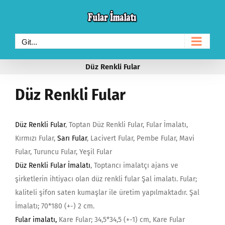
Skip
to
content
Git...
Düz Renkli Fular
Düz Renkli Fular
Düz Renkli Fular
, Toptan Düz Renkli Fular, Fular İmalatı,
Kırmızı Fular,
Sarı Fular
, Lacivert Fular, Pembe Fular, Mavi
Fular, Turuncu Fular, Yeşil Fular
Düz Renkli Fular İmalatı
, Toptancı imalatçı ajans ve
şirketlerin ihtiyacı olan düz renkli fular Şal imalatı. Fular;
kaliteli şifon saten kumaşlar ile üretim yapılmaktadır. Şal
İmalatı; 70*180 (+-) 2 cm.
Fular imalatı
,
Kare Fular; 34,5*34,5 (+-1) cm, Kare Fular