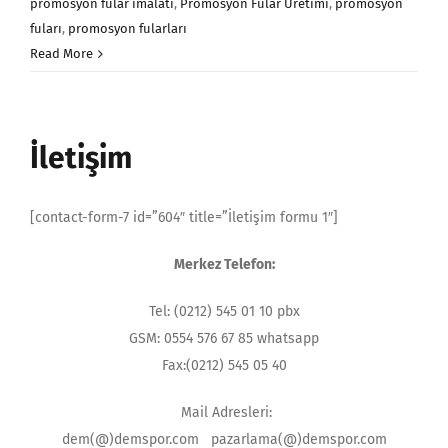
promosyon fular imalatı
,
Promosyon Fular Üretimi
,
promosyon
fuları
,
promosyon fularları
Read More
İletişim
[contact-form-7 id=”604″ title=”İletişim formu 1″]
Merkez Telefon:
Tel: (0212) 545 01 10 pbx
GSM: 0554 576 67 85 whatsapp
Fax:(0212) 545 05 40
Mail Adresleri:
dem(@)demspor.com pazarlama(@)demspor.com