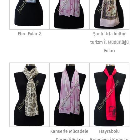
Ebru Fular 2
Şanlı Urfa kültür
turizm İl Müdürlüğü
Fuları
Kanserle Mücadele
Hayrabolu
Derneği Fuları
Belediyesi Kadınlar