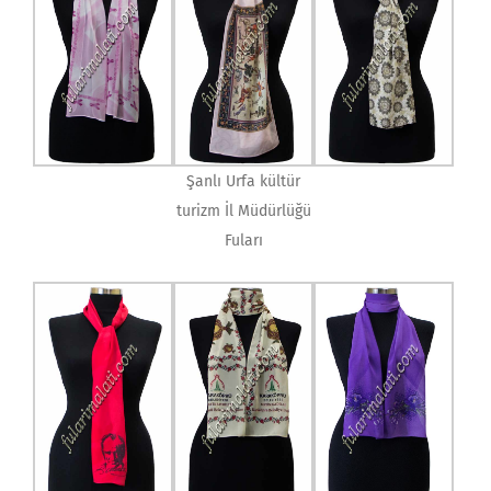
Şanlı Urfa kültür
turizm İl Müdürlüğü
Fuları