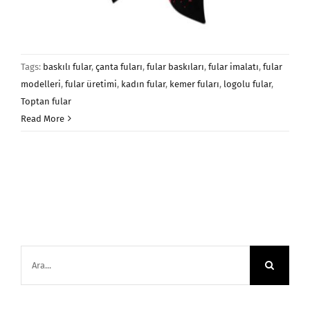
Tags:
baskılı fular
,
çanta fuları
,
fular baskıları
,
fular imalatı
,
fular
modelleri
,
fular üretimi
,
kadın fular
,
kemer fuları
,
logolu fular
,
Toptan fular
Read More
Ara: