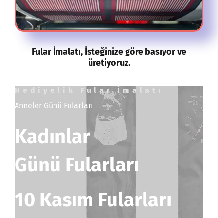
Fular İmalatı, İsteğinize göre basıyor ve
üretiyoruz.
Hediyelik Fular İmalatı
Anneler Günü Fularları
Kadınlar
Günü Fularları
10 Kasım Fularları