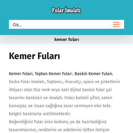
Skip
to
content
Git...
kemer fuları
Kemer Fuları
Kemer Fuları
,
Toptan Kemer Fular
ı,
Baskılı Kemer Fuları
,
Kadın Fular İmalatı, Toptancı, ihracatçı, ajans ve şirketlerin
ihtiyacı olan Düz renk veya özel dijital baskılı fular şal
tasarımı baskıları ve imalatı. Fular; kaliteli şifon, saten
kumaşlar, ve insan sağlığına zarar vermeyen eko-teks
belgeli baskılarla üretilmektedir.
Beğendiğiniz fular ürün kodunu, ya da hazırladığınız
tasarımlarınızı, renklerini ve adetlerini lütfen iletişim