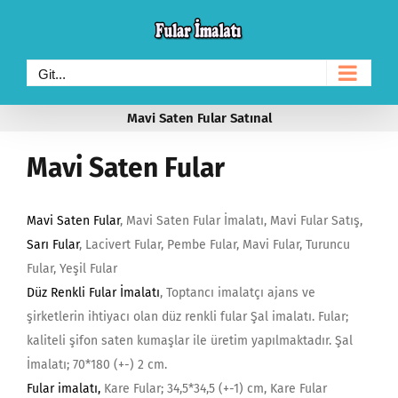
Skip
to
content
Git...
Mavi Saten Fular Satınal
Mavi Saten Fular
Mavi Saten Fular
, Mavi Saten Fular İmalatı, Mavi Fular Satış,
Sarı Fular
, Lacivert Fular, Pembe Fular, Mavi Fular, Turuncu
Fular, Yeşil Fular
Düz Renkli Fular İmalatı
, Toptancı imalatçı ajans ve
şirketlerin ihtiyacı olan düz renkli fular Şal imalatı. Fular;
kaliteli şifon saten kumaşlar ile üretim yapılmaktadır. Şal
İmalatı; 70*180 (+-) 2 cm.
Fular imalatı
,
Kare Fular; 34,5*34,5 (+-1) cm, Kare Fular