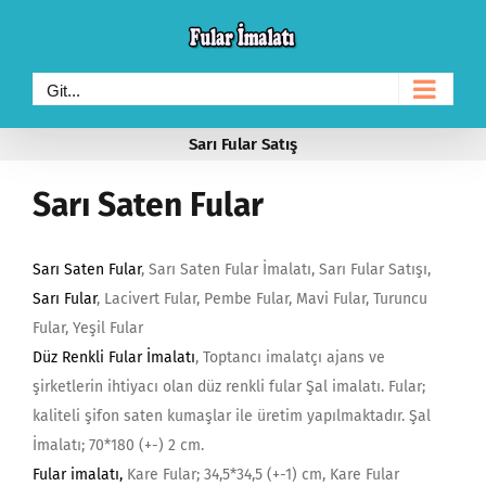
Skip
to
content
Git...
Sarı Fular Satış
Sarı Saten Fular
Sarı Saten Fular
, Sarı Saten Fular İmalatı, Sarı Fular Satışı,
Sarı Fular
, Lacivert Fular, Pembe Fular, Mavi Fular, Turuncu
Fular, Yeşil Fular
Düz Renkli Fular İmalatı
, Toptancı imalatçı ajans ve
şirketlerin ihtiyacı olan düz renkli fular Şal imalatı. Fular;
kaliteli şifon saten kumaşlar ile üretim yapılmaktadır. Şal
İmalatı; 70*180 (+-) 2 cm.
Fular imalatı
,
Kare Fular; 34,5*34,5 (+-1) cm, Kare Fular