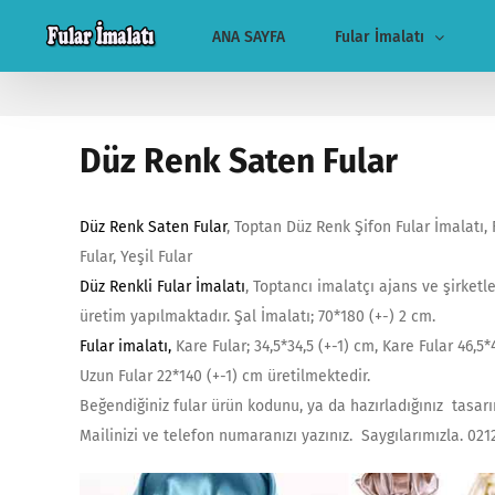
Skip
ANA SAYFA
Fular İmalatı
to
content
Düz Renk Saten Fular
Düz Renk Saten Fular
, Toptan Düz Renk Şifon Fular İmalatı, F
Fular, Yeşil Fular
Düz Renkli Fular İmalatı
, Toptancı imalatçı ajans ve şirketle
üretim yapılmaktadır. Şal İmalatı; 70*180 (+-) 2 cm.
Fular imalatı
,
Kare Fular; 34,5*34,5 (+-1) cm, Kare Fular 46,5*4
Uzun Fular 22*140 (+-1) cm üretilmektedir.
Beğendiğiniz fular ürün kodunu, ya da hazırladığınız tasarım
Mailinizi ve telefon numaranızı yazınız. Saygılarımızla. 0