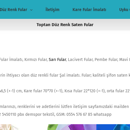
Düz Renk Fular
İletişim
Kare Fular İmalatı
Uyku 
Toptan Düz Renk Saten Fular
ular İmalatı, Kırmızı Fular,
Sarı Fular
, Lacivert Fular, Pembe Fular, Mavi 
rin ihtiyacı olan düz renkli fular Şal imalatı. Fular; kaliteli şifon saten
6,5 (+-1) cm, Kare fular 70*70 (+-1), Kısa Fular 22*120 (+-1), orta fular 2
larınızı, renklerini ve adetlerini lütfen iletişim sayfamızdaki mailden b
212 5450110 pbx demspor tekstil, GSM: 0554 576 67 85 whatsapp