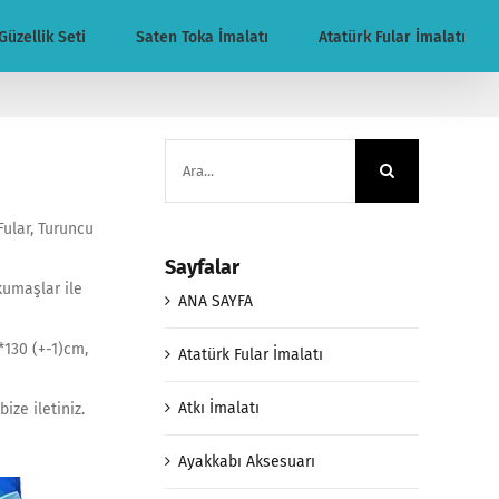
Güzellik Seti
Saten Toka İmalatı
Atatürk Fular İmalatı
Ara:
Fular, Turuncu
Sayfalar
 kumaşlar ile
ANA SAYFA
2*130 (+-1)cm,
Atatürk Fular İmalatı
Atkı İmalatı
ize iletiniz.
Ayakkabı Aksesuarı