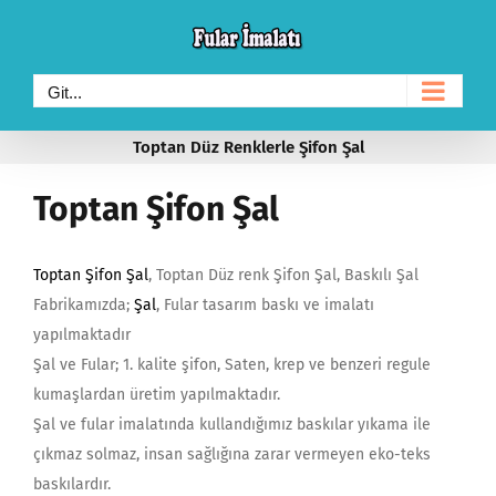
Skip
to
content
Git...
Toptan Düz Renklerle Şifon Şal
Toptan Şifon Şal
Toptan Şifon Şal
, Toptan Düz renk Şifon Şal, Baskılı Şal
Fabrikamızda;
Şal
, Fular tasarım baskı ve imalatı
yapılmaktadır
Şal ve Fular; 1. kalite şifon, Saten, krep ve benzeri regule
kumaşlardan üretim yapılmaktadır.
Şal ve fular imalatında kullandığımız baskılar yıkama ile
çıkmaz solmaz, insan sağlığına zarar vermeyen eko-teks
baskılardır.