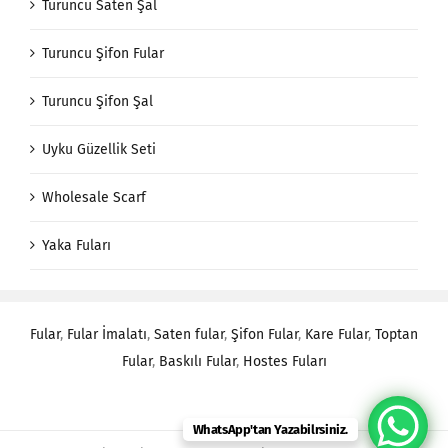
Turuncu Saten Şal
Turuncu Şifon Fular
Turuncu Şifon Şal
Uyku Güzellik Seti
Wholesale Scarf
Yaka Fuları
Fular
,
Fular İmalatı
,
Saten fular
,
Şifon Fular
,
Kare Fular
,
Toptan
Fular
,
Baskılı Fular
,
Hostes Fuları
WhatsApp'tan Yazabilrsiniz.