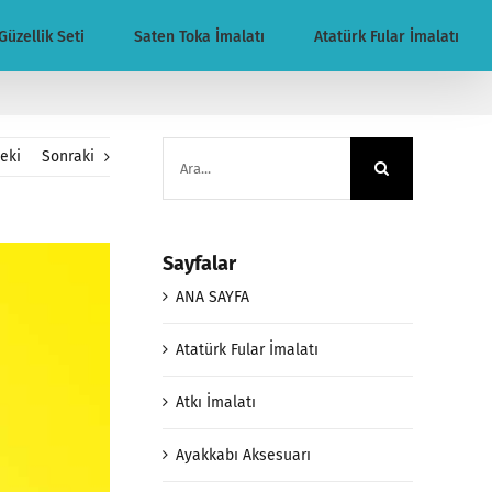
Güzellik Seti
Saten Toka İmalatı
Atatürk Fular İmalatı
Ara:
eki
Sonraki
Sayfalar
ANA SAYFA
Atatürk Fular İmalatı
Atkı İmalatı
Ayakkabı Aksesuarı