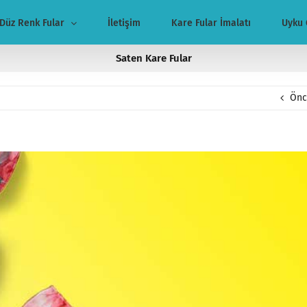
Düz Renk Fular
İletişim
Kare Fular İmalatı
Uyku 
Saten Kare Fular
Önc